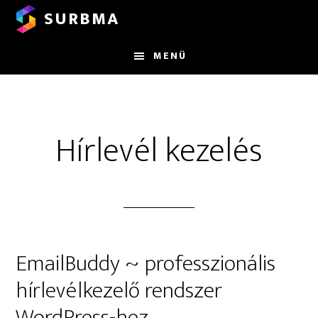
Skip
Ugrás
SURBMA
to
az
main
elsődleges
MENÜ
content
oldalsávhoz
Hírlevél kezelés
EmailBuddy ~ professzionális
hírlevélkezelő rendszer
WordPress-hez